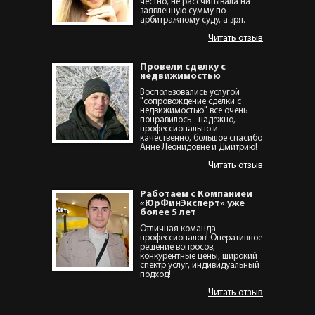
честно, не рассчитывала на
заявленную сумму по
арбитражному суду, а зря.
Читать отзыв
Провели сделку с
недвижимостью
Воспользовались услугой
"сопровождение сделки с
недвижимостью" все очень
понравилось - надежно,
профессионально и
качественно, большое спасибо
Анне Леонидовне и Дмитрию!
Читать отзыв
Работаем с Компанией
«ЮрФинЭксперт» уже
более 5 лет
Отличная команда
профессионалов! Оперативное
решение вопросов,
конкурентные цены, широкий
спектр услуг, индивидуальный
подход!
Читать отзыв