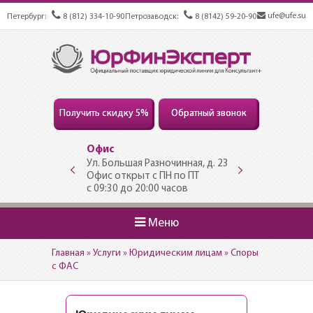
ufe@ufe.su
Петербург:
8 (812) 334-10-90
Петрозаводск:
8 (8142) 59-20-90
Получить скидку 5%
Обратный звонок
Офис
Дополнительн
Ул. Большая Разночинная, д. 23
Левашовский пр., 
Офис открыт с ПН по ПТ
Офис открыт с П
с 09:30 до 20:00 часов
с 10:30 до 19:00 
Меню
Главная
»
Услуги
»
Юридическим лицам
»
Споры
с ФАС