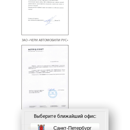
ЗАО «ЧЕРИ АВТОМОБИЛИ РУС»
ЗАО «Астро Софт
Выберите ближайший офис:
Девелопмент»
Санкт-Петербург